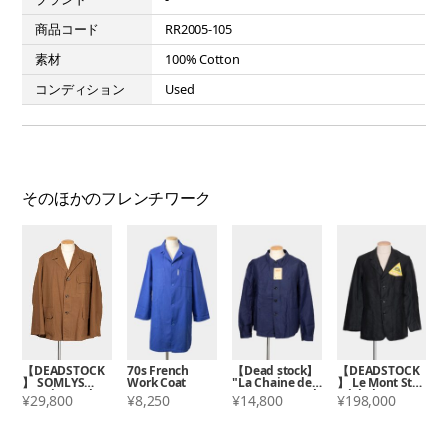
商品コード
RR2005-105
素材
100% Cotton
コンディション
Used
そのほかのフレンチワーク
【DEADSTOCK
70s French
【Dead stock】
【DEADSTOCK
】 SOMLYS
Work Coat
"La Chaine des
】 Le Mont St
Hunting Jacket
Vosges" French
Michel
¥29,800
¥8,250
¥14,800
¥198,000
work jacket
Moleskin Jacket