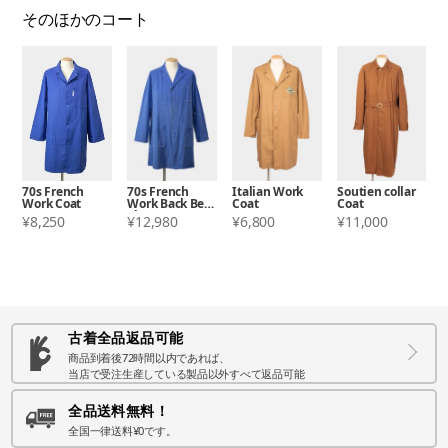
そのほかのコート
70s French
70s French
Italian Work
Soutien collar
Work Coat
Work Back Belt
Coat
Coat
Shop Coat
¥8,250
¥12,980
¥6,800
¥11,000
古着全品返品可能
商品到着後72時間以内であれば、
当店で受注生産している製品以外すべて返品可能
全品送料無料！
全国一律送料¥0です。