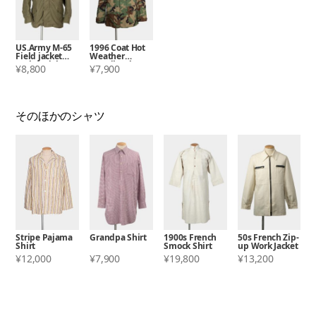
US.Army M-65
1996 Coat Hot
Field jacket
Weather
2nd Model
WoodlandCam
¥8,800
¥7,900
ouflage Pattern
Combat
そのほかのシャツ
Stripe Pajama
Grandpa Shirt
1900s French
50s French Zip-
Shirt
Smock Shirt
up Work Jacket
¥12,000
¥7,900
¥19,800
¥13,200