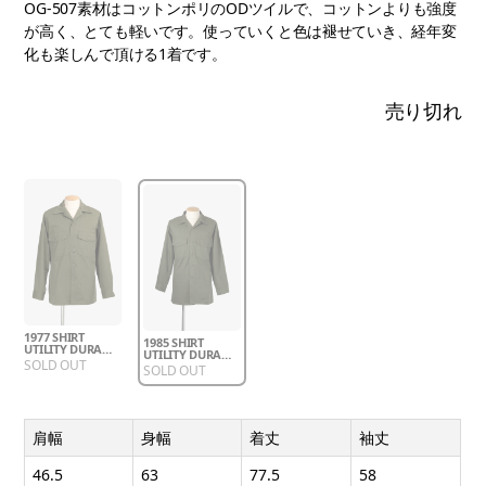
OG-507素材はコットンポリのODツイルで、コットンよりも強度
が高く、とても軽いです。使っていくと色は褪せていき、経年変
化も楽しんで頂ける1着です。
売り切れ
1977 SHIRT
1985 SHIRT
UTILITY DURA
UTILITY DURA
PRESS OG-507
SOLD OUT
PRESS OG-507
SOLD OUT
肩幅
身幅
着丈
袖丈
46.5
63
77.5
58