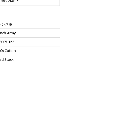
採寸方法
ランス軍
ench Army
2005-162
0% Cotton
ad Stock