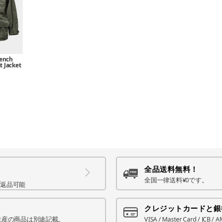
rench
 Jacket
全品送料無料！
全国一律送料¥0です。
て返品可能
クレジットカードと銀
生産の商品は別途記載。
VISA / Master Card / JCB / 