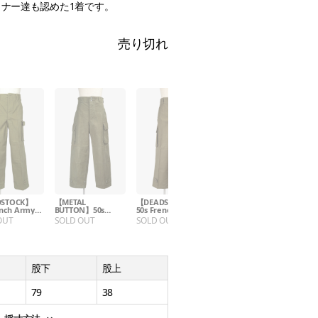
ナー達も認めた1着です。
売り切れ
STOCK】
【METAL
【DEADSTOCK】
【DEADSTOCK】
50s 
ench Army
BUTTON】50s
50s French Army
50s French Army
M-47
eld Pants
French Army M-47
M-47 Field Pants
M-47 Field Pants
OUT
SOLD OUT
SOLD OUT
SOLD OUT
SOL
Field Pants
股下
股上
79
38