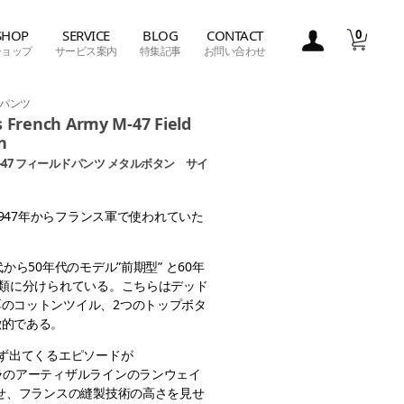
SHOP
SERVICE
BLOG
CONTACT
0
ショップ
サービス案内
特集記事
お問い合わせ
パンツ
rench Army M-47 Field
n
47 フィールドパンツ メタルボタン サイ
り1947年からフランス軍で使われていた
から50年代のモデル”前期型” と60年
種類に分けられている。こちらはデッド
のコットンツイル、2つのトップボタ
徴的である。
必ず出てくるエピソードが
ラのアーティザルラインのランウェイ
かせ、フランスの縫製技術の高さを見せ