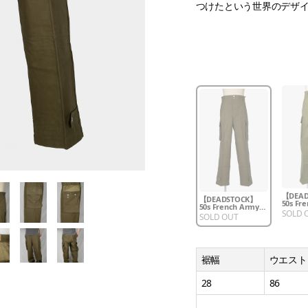
つけたという世界のデザイ
【DEAD
【DEADSTOCK】
50s Fr
50s French Army
M-47 Fi
SOLD 
M-47 Field Pants
SOLD OUT
Metal Button
裾幅
ウエスト
28
86