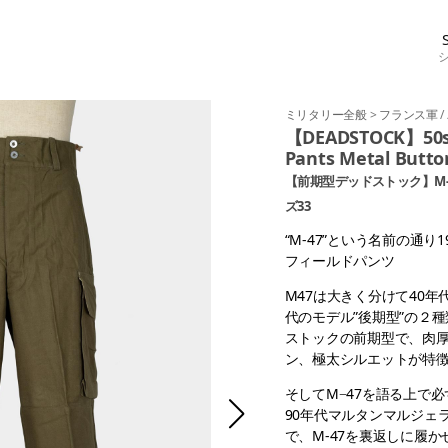
ミリタリー全般
>
フランス軍
/
【DEADSTOCK】50s F
Pants Metal Butto
【前期型デッドストック】M-
ズ33
“M-47”という名前の通
フィールドパンツ
M47は大きく分けて40年代
代のモデル”後期型”の２
ストックの前期型で、肉厚
ン、極太シルエットが特
そしてM−47を語る上で
90年代マルタンマルジェ
で、M-47を裏返しに履