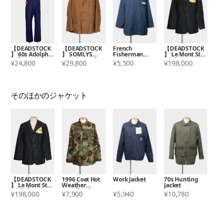
【DEADSTOCK
【DEADSTOCK
French
【DEADSTOCK
】 60s Adolphe
】 SOMLYS
Fisherman
】 Le Mont St
Lafont Cotton
Hunting Jacket
Smock
Michel
¥24,800
¥29,800
¥5,500
¥198,000
Overalls
Moleskin Jacket
そのほかのジャケット
【DEADSTOCK
1996 Coat Hot
Work Jacket
70s Hunting
】 Le Mont St
Weather
Jacket
Michel
WoodlandCam
¥198,000
¥7,900
¥5,940
¥10,780
Moleskin Jacket
ouflage Pattern
Combat