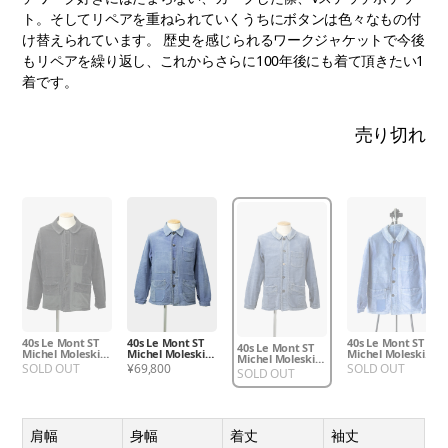
ト。そしてリペアを重ねられていくうちにボタンは色々なもの付
け替えられています。 歴史を感じられるワークジャケットで今後
もリペアを繰り返し、これからさらに100年後にも着て頂きたい1
着です。
売り切れ
40s Le Mont ST
40s Le Mont ST
40s Le Mont ST
40s Le Mont ST
Michel Moleskin
Michel Moleskin
Michel Moleskin
Michel Moleskin
Jacket
Jacket
Jacket
SOLD OUT
¥69,800
SOLD OUT
Jacket
SOLD OUT
肩幅
身幅
着丈
袖丈