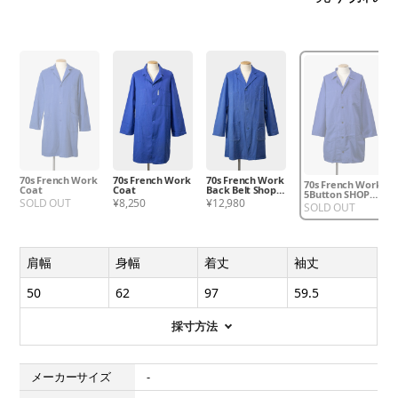
70s French Work
70s French Work
70s French Work
70s French Work
Coat
Coat
Back Belt Shop
5Button SHOP
Coat
SOLD OUT
¥8,250
¥12,980
Coat
SOLD OUT
肩幅
身幅
着丈
袖丈
50
62
97
59.5
採寸方法
メーカーサイズ
-