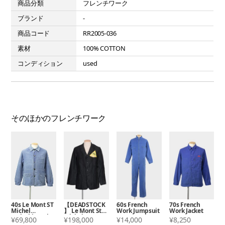
商品分類
フレンチワーク
ブランド
-
商品コード
RR2005-036
素材
100% COTTON
コンディション
used
そのほかのフレンチワーク
40s Le Mont ST
【DEADSTOCK
60s French
70s French
Michel
】 Le Mont St
Work Jumpsuit
Work Jacket
Moleskin Jacket
Michel
¥69,800
¥198,000
¥14,000
¥8,250
Moleskin Jacket