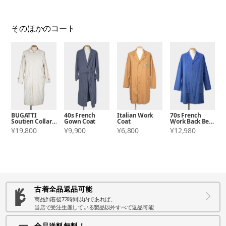
そのほかのコート
BUGATTI
40s French
Italian Work
70s French
Soutien Collar
Gown Coat
Coat
Work Back Belt
Coat
Shop Coat
¥19,800
¥9,900
¥6,800
¥12,980
古着全品返品可能
商品到着後72時間以内であれば、
当店で受注生産している製品以外すべて返品可能
全品送料無料！